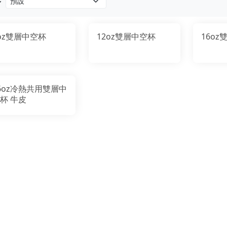
序
oz雙層中空杯
12oz雙層中空杯
16o
6oz冷熱共用雙層中
杯 牛皮