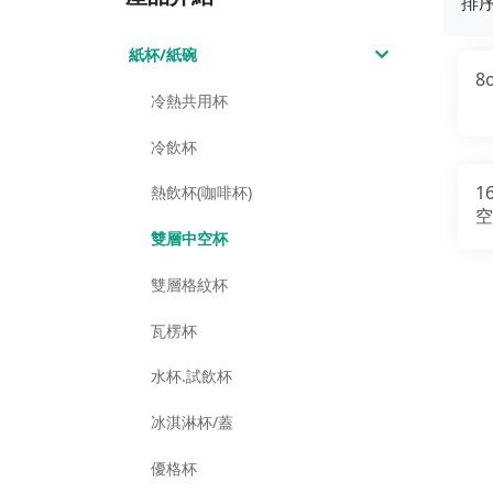
排
紙杯/紙碗
8
冷熱共用杯
冷飲杯
1
熱飲杯(咖啡杯)
空
雙層中空杯
雙層格紋杯
瓦楞杯
水杯.試飲杯
冰淇淋杯/蓋
優格杯