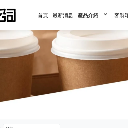
首頁
最新消息
產品介紹
客製
紙杯/紙碗
紙杯
塑膠杯/塑膠碗
湯碗
紙容器
塑
牛皮紙容器
封
塑膠容器
吸
植纖容器
紙袋
鋁箔容器
餐
竹木容器
紙包
餐巾紙/濕紙巾
淋膜
封口膜
杯墊
紙袋/包裝紙
腰
餐具
紙
飲品週邊
聯
烘培包裝材料
貼
清潔用品/衛生紙
牙籤
機械設備
印刷餐飲用品
年菜盒/外匯盒