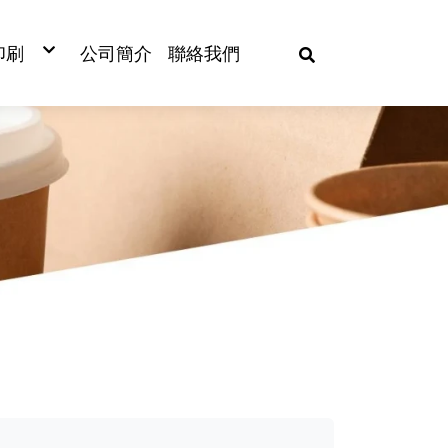
印刷
公司簡介
聯絡我們
/塑膠杯印刷
/餐盒印刷
膠袋印刷
口膜印刷
管印刷
/塑膠袋印刷
巾紙印刷
筷/筷套/刀叉套印刷
紙/淋膜袋印刷
/餐墊紙印刷
開窗沙拉盒
冷熱共用杯
餐墊紙
塑膠餐盒
防油紙袋
PP杯
紙製餐盒
植纖餐盒
圓形鋁箔
餐巾紙
刀
杯蓋
蛋糕杯
清潔劑
年菜外帶盒
封印刷
開窗三明治盒
冷飲杯
杯墊紙
食品通用盒
本牛袋
PET杯
美式外帶盒
植纖碗
方形鋁箔
濕紙巾
叉
杯袋
蛋糕盒
衛生紙
杯蓋印刷
自扣餐盒
熱飲杯(咖啡杯)
筷套
壽司盒
方型捧袋
PS杯
日式餐盒
植纖壽司盒
造型鋁箔
匙
封口膜
包裝盒
垃圾袋
單印刷
雞塊盒
雙層中空杯
刀叉套/湯匙套
沙拉盒
手提紙袋
醬料杯
透明輕食盒
植纖醬料杯
叉匙
杯架
紙印刷
薯條盒
雙層格紋杯
複寫連單
餅乾盒
淋膜紙
披薩盒
蓋/內襯
木杓
杯套
78口徑
/牙籤刷印刷
方型碗/內襯/蓋
瓦楞杯
防油背心
封口機專用盒
L型淋膜紙袋
木匙
吸管
92口徑
船型盒
水杯.試飲杯
餐盒腰封
吐司袋
筷子
分杯架
98口徑
斜口杯
冰淇淋杯/蓋
牙籤
107口徑
扁繩提袋
圓便當盒
優格杯
攪拌棒
紙繩提袋
湯杯/蓋
紙湯杯
湯杯
紙醬料杯
內襯/湯杯蓋
爆米花桶
炸雞桶