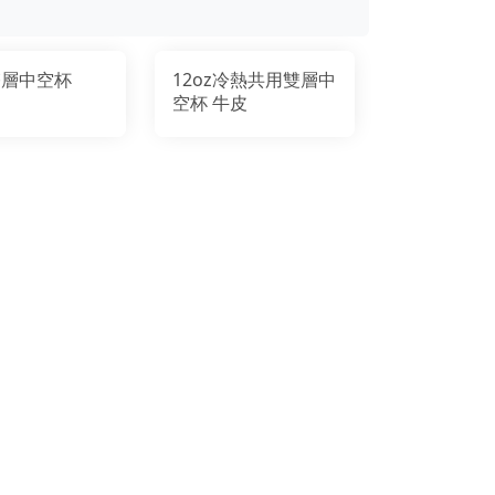
z雙層中空杯
12oz冷熱共用雙層中
空杯 牛皮