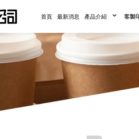
首頁
最新消息
產品介紹
客製
紙杯/紙碗
紙杯
塑膠杯/塑膠碗
湯碗
紙容器
塑
牛皮紙容器
封
塑膠容器
吸
植纖容器
紙袋
鋁箔容器
餐
竹木容器
紙包
餐巾紙/濕紙巾
淋膜
封口膜
杯墊
紙袋/包裝紙
腰
餐具
紙
飲品週邊
聯
烘培包裝材料
貼
清潔用品/衛生紙
牙籤
機械設備
印刷餐飲用品
年菜盒/外匯盒