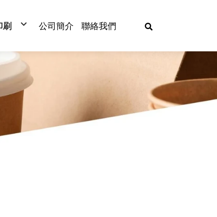
印刷
公司簡介
聯絡我們
/塑膠杯印刷
/餐盒印刷
膠袋印刷
口膜印刷
管印刷
/塑膠袋印刷
巾紙印刷
筷/筷套/刀叉套印刷
紙/淋膜袋印刷
/餐墊紙印刷
開窗沙拉盒
冷熱共用杯
餐墊紙
塑膠餐盒
防油紙袋
PP杯
紙製餐盒
植纖餐盒
圓形鋁箔
餐巾紙
刀
杯蓋
蛋糕杯
清潔劑
年菜外帶盒
封印刷
開窗三明治盒
冷飲杯
杯墊紙
食品通用盒
本牛袋
PET杯
美式外帶盒
植纖碗
方形鋁箔
濕紙巾
叉
杯袋
蛋糕盒
衛生紙
杯蓋印刷
自扣餐盒
熱飲杯(咖啡杯)
筷套
壽司盒
方型捧袋
PS杯
日式餐盒
植纖壽司盒
造型鋁箔
匙
封口膜
包裝盒
垃圾袋
單印刷
雞塊盒
雙層中空杯
刀叉套/湯匙套
沙拉盒
手提紙袋
醬料杯
透明輕食盒
植纖醬料杯
叉匙
杯架
紙印刷
薯條盒
雙層格紋杯
複寫連單
餅乾盒
淋膜紙
披薩盒
蓋/內襯
木杓
杯套
78口徑
/牙籤刷印刷
方型碗/內襯/蓋
瓦楞杯
防油背心
封口機專用盒
L型淋膜紙袋
木匙
吸管
92口徑
船型盒
水杯.試飲杯
餐盒腰封
吐司袋
筷子
分杯架
98口徑
斜口杯
冰淇淋杯/蓋
牙籤
107口徑
扁繩提袋
圓便當盒
優格杯
攪拌棒
紙繩提袋
湯杯/蓋
紙湯杯
湯杯
紙醬料杯
內襯/湯杯蓋
爆米花桶
炸雞桶