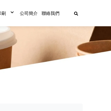
印刷
公司簡介
聯絡我們
/塑膠杯印刷
/餐盒印刷
膠袋印刷
口膜印刷
管印刷
/塑膠袋印刷
巾紙印刷
筷/筷套/刀叉套印刷
紙/淋膜袋印刷
/餐墊紙印刷
開窗沙拉盒
冷熱共用杯
餐墊紙
塑膠餐盒
防油紙袋
PP杯
紙製餐盒
植纖餐盒
圓形鋁箔
餐巾紙
刀
杯蓋
蛋糕杯
清潔劑
年菜外帶盒
封印刷
開窗三明治盒
冷飲杯
杯墊紙
食品通用盒
本牛袋
PET杯
美式外帶盒
植纖碗
方形鋁箔
濕紙巾
叉
杯袋
蛋糕盒
衛生紙
杯蓋印刷
自扣餐盒
熱飲杯(咖啡杯)
筷套
壽司盒
方型捧袋
PS杯
日式餐盒
植纖壽司盒
造型鋁箔
匙
封口膜
包裝盒
垃圾袋
單印刷
雞塊盒
雙層中空杯
刀叉套/湯匙套
沙拉盒
手提紙袋
醬料杯
透明輕食盒
植纖醬料杯
叉匙
杯架
紙印刷
薯條盒
雙層格紋杯
複寫連單
餅乾盒
淋膜紙
披薩盒
蓋/內襯
木杓
杯套
78口徑
/牙籤刷印刷
方型碗/內襯/蓋
瓦楞杯
防油背心
封口機專用盒
L型淋膜紙袋
木匙
吸管
92口徑
船型盒
水杯.試飲杯
餐盒腰封
吐司袋
筷子
分杯架
98口徑
斜口杯
冰淇淋杯/蓋
牙籤
107口徑
扁繩提袋
圓便當盒
優格杯
攪拌棒
紙繩提袋
湯杯/蓋
紙湯杯
湯杯
紙醬料杯
內襯/湯杯蓋
爆米花桶
炸雞桶