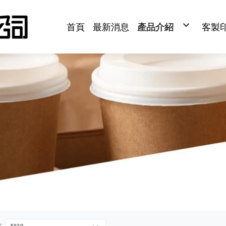
首頁
最新消息
產品介紹
客製
紙杯/紙碗
紙杯
塑膠杯/塑膠碗
湯碗
紙容器
塑
牛皮紙容器
封
塑膠容器
吸
植纖容器
紙袋
鋁箔容器
餐
竹木容器
紙包
餐巾紙/濕紙巾
淋膜
封口膜
杯墊
紙袋/包裝紙
腰
餐具
紙
飲品週邊
聯
烘培包裝材料
貼
清潔用品/衛生紙
牙籤
機械設備
印刷餐飲用品
年菜盒/外匯盒