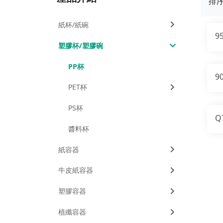
排
紙杯/紙碗
9
塑膠杯/塑膠碗
PP杯
9
PET杯
PS杯
Q
醬料杯
紙容器
牛皮紙容器
塑膠容器
植纖容器